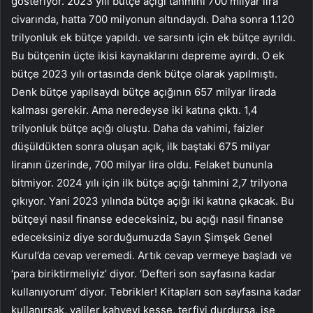
gösteriyor. 2023 yılı bütçe açığı tahmini 700 milyar lira
civarında, hatta 700 milyonun altındaydı. Daha sonra 1.120
trilyonluk ek bütçe yapıldı. ve sarsıntı için ek bütçe ayrıldı.
Bu bütçenin üçte ikisi kaynaklarını depreme ayırdı. O ek
bütçe 2023 yılı ortasında denk bütçe olarak yapılmıştı.
Denk bütçe yapılsaydı bütçe açığının 657 milyar lirada
kalması gerekir. Ama neredeyse iki katına çıktı. 1,4
trilyonluk bütçe açığı oluştu. Daha da vahimi, faizler
düşüldükten sonra oluşan açık, ilk baştaki 675 milyar
liranın üzerinde, 700 milyar lira oldu. Felaket bununla
bitmiyor. 2024 yılı için ilk bütçe açığı tahmini 2,7 trilyona
çıkıyor. Yani 2023 yılında bütçe açığı iki katına çıkacak. Bu
bütçeyi nasıl finanse edeceksiniz, bu açığı nasıl finanse
edeceksiniz diye sorduğumuzda Sayın Şimşek Genel
Kurul’da cevap veremedi. Artık cevap vermeye başladı ve
‘para biriktirmeliyiz’ diyor. ‘Defteri son sayfasına kadar
kullanıyorum’ diyor. Tebrikler! Kitapları son sayfasına kadar
kullanırsak, valiler kahveyi kesse, terfiyi durdursa, işe