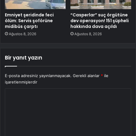
Emniyet şeridinde feci
“Casperlar” suç örgütüne
ölüm: Servis şoförüne
dev operasyon! 151 şüpheli
midibüs çarptı
hakkında dava açıldı
Ağustos 8, 2026
Ağustos 8, 2026
Bir yanıt yazın
E-posta adresiniz yayınlanmayacak.
Gerekli alanlar
*
ile
işaretlenmişlerdir
Y
o
r
u
m