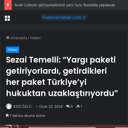
Serenay Sarıkaya Serbest Bırakıldı
Menü
Anasayfa
/
Haber
Haber
Sezai Temelli: “Yargı paketi
getiriyorlardı, getirdikleri
her paket Türkiye’yi
hukuktan uzaklaştırıyordu”
EZGİ ÖZLÜ
Ocak 22, 2024
0
1
7 dakika okuma süresi