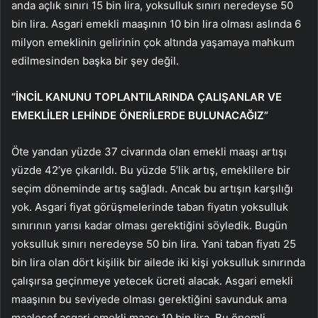
anda açlık sınırı 15 bin lira, yoksulluk sınırı neredeyse 50
bin lira. Asgari emekli maaşının 10 bin lira olması aslında 6
milyon emeklinin gelirinin çok altında yaşamaya mahkum
edilmesinden başka bir şey değil.
“İNCİL KANUNU TOPLANTILARINDA ÇALIŞANLAR VE
EMEKLİLER LEHİNDE ÖNERİLERDE BULUNACAĞIZ”
Öte yandan yüzde 37 civarında olan emekli maaşı artışı
yüzde 42’ye çıkarıldı. Bu yüzde 5’lik artış, emeklilere bir
seçim döneminde artış sağladı. Ancak bu artışın karşılığı
yok. Asgari fiyat görüşmelerinde taban fiyatın yoksulluk
sınırının yarısı kadar olması gerektiğini söyledik. Bugün
yoksulluk sınırı neredeyse 50 bin lira. Yani taban fiyatı 25
bin lira olan dört kişilik bir ailede iki kişi yoksulluk sınırında
çalışırsa geçinmeye yetecek ücreti alacak. Asgari emekli
maaşının bu seviyede olması gerektiğini savunduk ama
maalesef asgari emekli maaşı 10 bin lira. Bu önemli