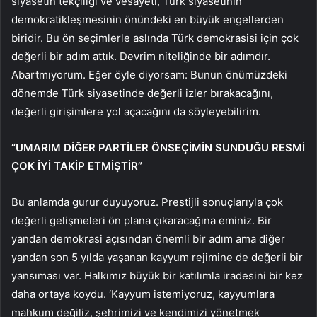
siyasetin tekçiliği ve vesayeti, Türk siyasetinin
demokratikleşmesinin önündeki en büyük engellerden
biridir. Bu ön seçimlerle aslında Türk demokrasisi için çok
değerli bir adım attık. Devrim niteliğinde bir adımdır.
Abartmıyorum. Eğer öyle diyorsam: Bunun önümüzdeki
dönemde Türk siyasetinde değerli izler bırakacağını,
değerli girişimlere yol açacağını da söyleyebilirim.
“UMARIM DİĞER PARTİLER ÖNSEÇİMİN SUNDUĞU RESMİ
ÇOK İYİ TAKİP ETMİŞTİR”
Bu anlamda gurur duyuyoruz. Prestijli sonuçlarıyla çok
değerli gelişmeleri ön plana çıkaracağına eminiz. Bir
yandan demokrasi açısından önemli bir adım ama diğer
yandan son 5 yılda yaşanan kayyum rejimine de değerli bir
yansıması var. Halkımız büyük bir katılımla iradesini bir kez
daha ortaya koydu. ‘Kayyum istemiyoruz, kayyumlara
mahkum değiliz, şehrimizi ve kendimizi yönetmek