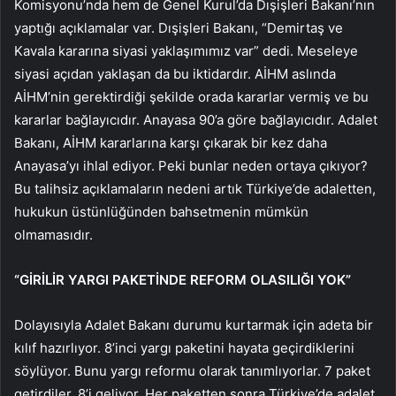
Komisyonu’nda hem de Genel Kurul’da Dışişleri Bakanı’nın
yaptığı açıklamalar var. Dışişleri Bakanı, “Demirtaş ve
Kavala kararına siyasi yaklaşımımız var” dedi. Meseleye
siyasi açıdan yaklaşan da bu iktidardır. AİHM aslında
AİHM’nin gerektirdiği şekilde orada kararlar vermiş ve bu
kararlar bağlayıcıdır. Anayasa 90’a göre bağlayıcıdır. Adalet
Bakanı, AİHM kararlarına karşı çıkarak bir kez daha
Anayasa’yı ihlal ediyor. Peki bunlar neden ortaya çıkıyor?
Bu talihsiz açıklamaların nedeni artık Türkiye’de adaletten,
hukukun üstünlüğünden bahsetmenin mümkün
olmamasıdır.
“GİRİLİR YARGI PAKETİNDE REFORM OLASILIĞI YOK”
Dolayısıyla Adalet Bakanı durumu kurtarmak için adeta bir
kılıf hazırlıyor. 8’inci yargı paketini hayata geçirdiklerini
söylüyor. Bunu yargı reformu olarak tanımlıyorlar. 7 paket
getirdiler, 8’i geliyor. Her paketten sonra Türkiye’de adalet