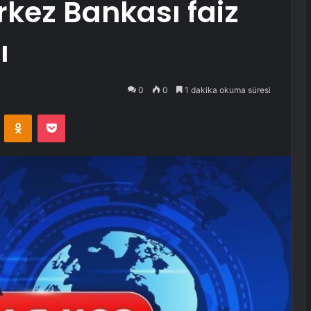
kez Bankası faiz
ı
0
0
1 dakika okuma süresi
VKontakte
Odnoklassniki
Pocket