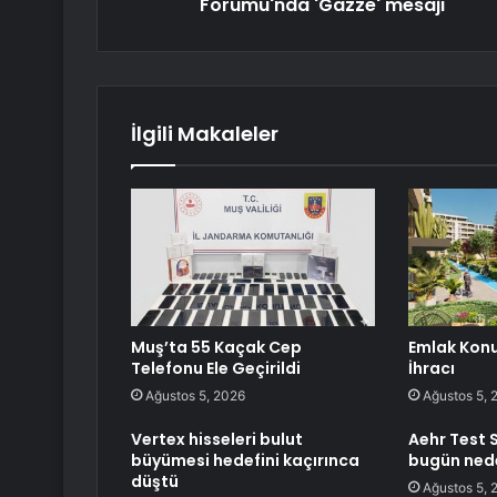
Forumu'nda 'Gazze' mesajı
İlgili Makaleler
Muş’ta 55 Kaçak Cep
Emlak Konu
Telefonu Ele Geçirildi
İhracı
Ağustos 5, 2026
Ağustos 5, 
Vertex hisseleri bulut
Aehr Test 
büyümesi hedefini kaçırınca
bugün nede
düştü
Ağustos 5, 