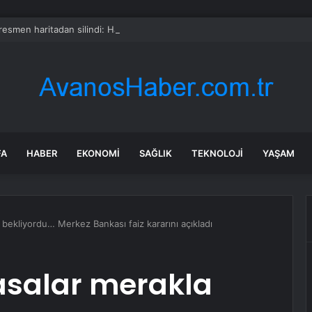
 resmen haritadan silindi: Halk tahliye edildi
FA
HABER
EKONOMI
SAĞLIK
TEKNOLOJI
YAŞAM
 bekliyordu… Merkez Bankası faiz kararını açıkladı
asalar merakla