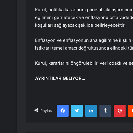
Kurul, politika kararlarını parasal sıkılaştırman
eğilimini geriletecek ve enflasyonu orta vaded
koşulları sağlayacak şekilde belirleyecektir.
Enflasyon ve enflasyonun ana eğilimine ilişkin 
istikrarı temel amacı doğrultusunda elindeki tüm 
Kurul, kararlarını öngörülebilir, veri odaklı ve ş
AYRINTILAR GELİYOR…
Facebook
Twitter
LinkedIn
Tumblr
Pint
Paylaş