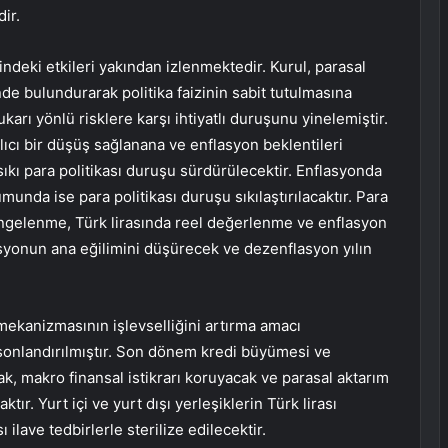
ir.
rindeki etkileri yakından izlenmektedir. Kurul, parasal
nde bulundurarak politika faizinin sabit tutulmasına
karı yönlü risklere karşı ihtiyatlı duruşunu yinelemiştir.
lıcı bir düşüş sağlanana ve enflasyon beklentileri
ıkı para politikası duruşu sürdürülecektir. Enflasyonda
unda ise para politikası duruşu sıkılaştırılacaktır. Para
 dengelenme, Türk lirasında reel değerlenme ve enflasyon
asyonun ana eğilimini düşürecek ve dezenflasyon yılın
ekanizmasının işlevselliğini artırma amacı
sonlandırılmıştır. Son dönem kredi büyümesi ve
, makro finansal istikrarı koruyacak ve parasal aktarım
ır. Yurt içi ve yurt dışı yerleşiklerin Türk lirası
ı ilave tedbirlerle sterilize edilecektir.