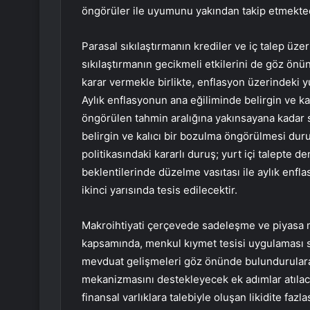
öngörüler ile uyumunu yakından takip etmekted
Parasal sıkılaştırmanın krediler ve iç talep üze
sıkılaştırmanın gecikmeli etkilerini de göz önü
karar vermekle birlikte, enflasyon üzerindeki yu
Aylık enflasyonun ana eğiliminde belirgin ve ka
öngörülen tahmin aralığına yakınsayana kadar s
belirgin ve kalıcı bir bozulma öngörülmesi durum
politikasındaki kararlı duruş; yurt içi talepte
beklentilerinde düzelme vasıtası ile aylık enfl
ikinci yarısında tesis edilecektir.
Makroihtiyati çerçevede sadeleşme ve piyasa m
kapsamında, menkul kıymet tesisi uygulaması 
mevduat gelişmeleri göz önünde bulundurularak
mekanizmasını destekleyecek ek adımlar atılacakt
finansal varlıklara talebiyle oluşan likidite fazlas