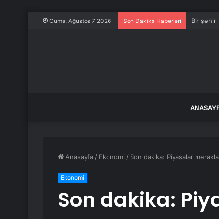
Bir şehir
Cuma, Ağustos 7 2026
Son Dakika Haberleri
ANASAY
Anasayfa
/
Ekonomi
/
Son dakika: Piyasalar merakla
Ekonomi
Son dakika: Piy