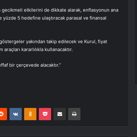
ın gecikmeli etkilerini de dikkate alarak, enflasyonun ana
e yüzde 5 hedefine ulaştıracak parasal ve finansal
göstergeler yakından takip edilecek ve Kurul, fiyat
araçları kararlılıkla kullanacaktır.
effaf bir çerçevede alacaktır.”
erest
Reddit
VKontakte
Odnoklassniki
Pocket
E-Posta ile paylaş
Yazdır