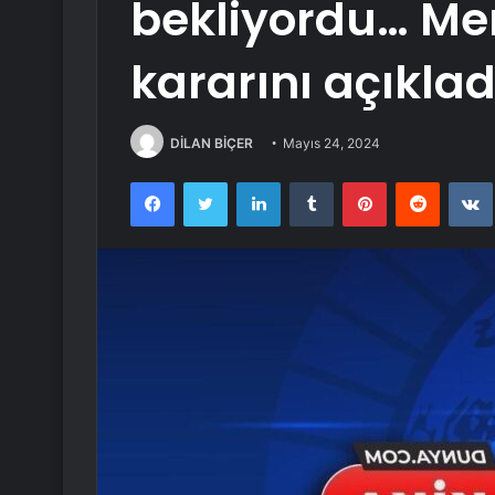
bekliyordu… Mer
kararını açıklad
DİLAN BİÇER
Mayıs 24, 2024
Facebook
Twitter
LinkedIn
Tumblr
Pinterest
Reddit