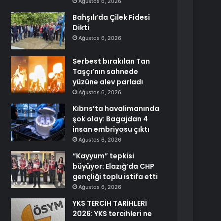
Ağustos 6, 2026
Bahşılı’da Çilek Fidesi
Dikti
Ağustos 6, 2026
Serbest bırakılan Tan
Taşçı’nın sahnede
yüzüne alev parladı
Ağustos 6, 2026
Kıbrıs’ta havalimanında
şok olay: Bagajdan 4
insan embriyosu çıktı
Ağustos 6, 2026
“Kayyum” tepkisi
büyüyor: Elazığ’da CHP
gençliği toplu istifa etti
Ağustos 6, 2026
YKS TERCİH TARİHLERİ
2026: YKS tercihleri ne